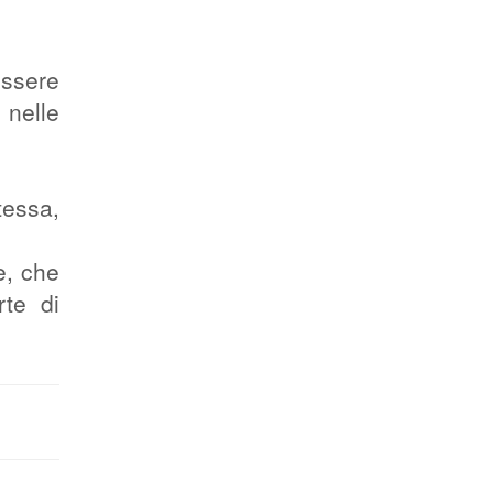
essere
 nelle
tessa,
e, che
rte di