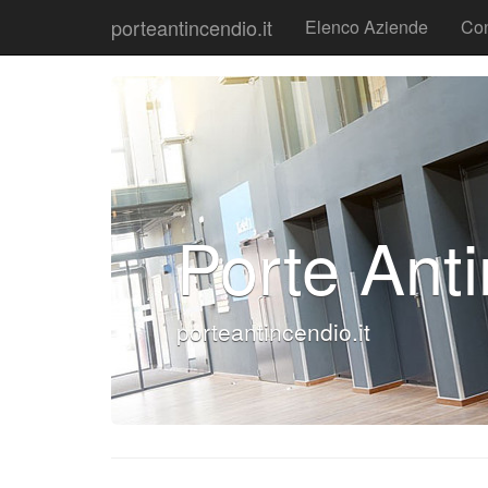
porteantincendio.it
Elenco Aziende
Con
Porte Ant
porteantincendio.it