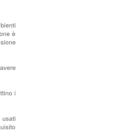
bienti
ione è
usione
 avere
tino i
 usati
uisito